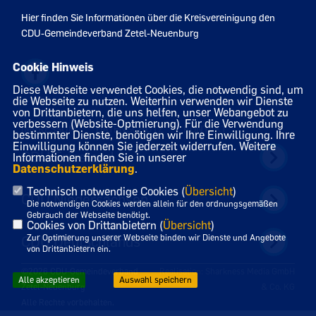
Hier finden Sie Informationen über die Kreisvereinigung den
CDU-Gemeindeverband Zetel-Neuenburg
Cookie Hinweis
Diese Webseite verwendet Cookies, die notwendig sind, um
die Webseite zu nutzen. Weiterhin verwenden wir Dienste
von Drittanbietern, die uns helfen, unser Webangebot zu
verbessern (Website-Optmierung). Für die Verwendung
IMPRESSUM
DATENSCHUTZ
KONTAKT
bestimmter Dienste, benötigen wir Ihre Einwilligung. Ihre
Einwilligung können Sie jederzeit widerrufen. Weitere
CDU Friesland
Informationen finden Sie in unserer
Datenschutzerklärung
.
Technisch notwendige Cookies (
Übersicht
)
CDU Niedersachsen
Die notwendigen Cookies werden allein für den ordnungsgemäßen
Gebrauch der Webseite benötigt.
Cookies von Drittanbietern (
Übersicht
)
CDU Deutschlands
Zur Optimierung unserer Webseite binden wir Dienste und Angebote
von Drittanbietern ein.
©2026 CDU-Gemeindeverband
Realisation: Sharkness Media GmbH
Alle akzeptieren
Auswahl speichern
Zetel-Neuenburg
& Co. KG
Alle Rechte vorbehalten.