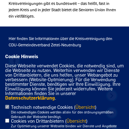
Kreisvereinigungen gibt es bundesweit – das heißt, fast in
jedem Kreis und in jeder Stadt bietet die Senioren Union Ihnen
ein vielfältiges.
Hier finden Sie Informationen über die Kreisvereinigung den
CDU-Gemeindeverband Zetel-Neuenburg
Cookie Hinweis
Diese Webseite verwendet Cookies, die notwendig sind, um
die Webseite zu nutzen. Weiterhin verwenden wir Dienste
von Drittanbietern, die uns helfen, unser Webangebot zu
verbessern (Website-Optmierung). Für die Verwendung
bestimmter Dienste, benötigen wir Ihre Einwilligung. Ihre
IMPRESSUM
DATENSCHUTZ
KONTAKT
Einwilligung können Sie jederzeit widerrufen. Weitere
Informationen finden Sie in unserer
CDU Friesland
Datenschutzerklärung
.
Technisch notwendige Cookies (
Übersicht
)
CDU Niedersachsen
Die notwendigen Cookies werden allein für den ordnungsgemäßen
Gebrauch der Webseite benötigt.
Cookies von Drittanbietern (
Übersicht
)
Zur Optimierung unserer Webseite binden wir Dienste und Angebote