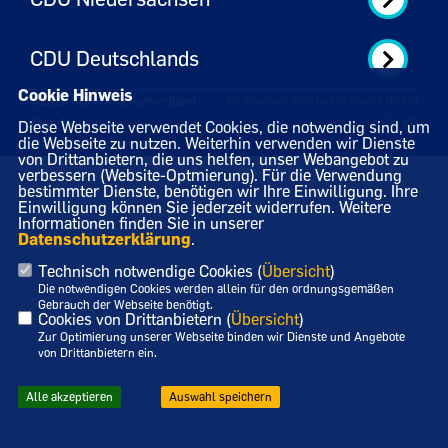
CDU Deutschlands
Cookie Hinweis
©2026 CDU-Gemeindeverband
Realisation: Sharkness Media GmbH
Zetel-Neuenburg
& Co. KG
Diese Webseite verwendet Cookies, die notwendig sind, um
die Webseite zu nutzen. Weiterhin verwenden wir Dienste
Alle Rechte vorbehalten.
von Drittanbietern, die uns helfen, unser Webangebot zu
verbessern (Website-Optmierung). Für die Verwendung
bestimmter Dienste, benötigen wir Ihre Einwilligung. Ihre
Einwilligung können Sie jederzeit widerrufen. Weitere
Informationen finden Sie in unserer
Datenschutzerklärung
.
Technisch notwendige Cookies (
Übersicht
)
Die notwendigen Cookies werden allein für den ordnungsgemäßen
Gebrauch der Webseite benötigt.
Cookies von Drittanbietern (
Übersicht
)
Zur Optimierung unserer Webseite binden wir Dienste und Angebote
von Drittanbietern ein.
Alle akzeptieren
Auswahl speichern